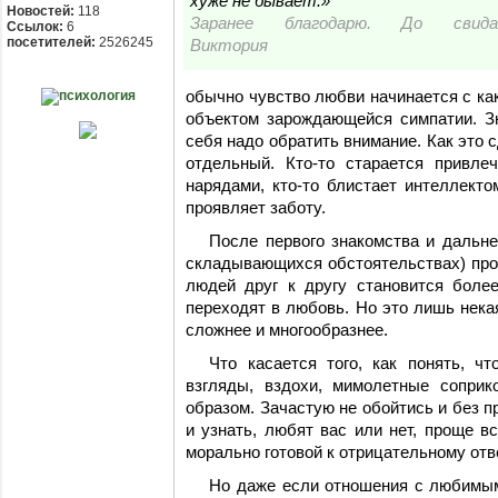
хуже не бывает.»
Новостей:
118
Заранее благодарю. До свидан
Ссылок:
6
посетителей:
2526245
Виктория
обычно чувство любви начинается с как
объектом зарождающейся симпатии. Зн
себя надо обратить внимание. Как это с
отдельный. Кто-то старается привл
нарядами, кто-то блистает интеллекто
проявляет заботу.
После первого знакомства и дальн
складывающихся обстоятельствах) про
людей друг к другу становится боле
переходят в любовь. Но это лишь некая
сложнее и многообразнее.
Что касается того, как понять, ч
взгляды, вздохи, мимолетные соприк
образом. Зачастую не обойтись и без п
и узнать, любят вас или нет, проще в
морально готовой к отрицательному отв
Но даже если отношения с любимым 