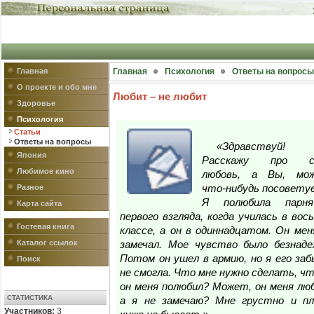
Главная
Главная
Психология
Ответы на вопросы
О проекте и обо мне
Любит – не любит
Здоровье
Психология
Статьи
Ответы на вопросы
«Здравствуй!
Япония
Расскажу про с
Любимое кино
любовь, а Вы, мож
Разное
что-нибудь посовету
Я полюбила парн
Карта сайта
первого взгляда, когда училась в вос
Гостевая книга
классе, а он в одиннадцатом. Он мен
Каталог ссылок
замечал. Мое чувство было безнаде
Потом он ушел в армию, но я его за
Поиск
не смогла. Что мне нужно сделать, ч
он меня полюбил? Может, он меня лю
СТАТИСТИКА
а я не замечаю? Мне грустно и пл
Участников:
3